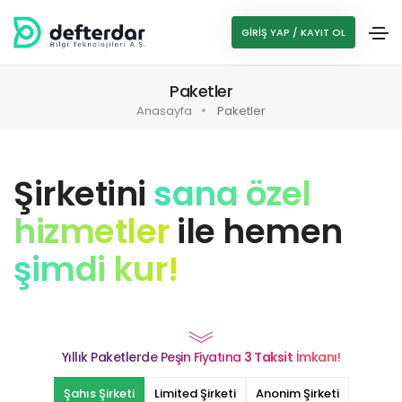
GIRIŞ YAP / KAYIT OL
Paketler
Anasayfa
Paketler
Şirketini
sana özel
hizmetler
ile hemen
şimdi kur!
Yıllık Paketlerde Peşin Fiyatına
3 Taksit
İmkanı!
Şahıs Şirketi
Limited Şirketi
Anonim Şirketi