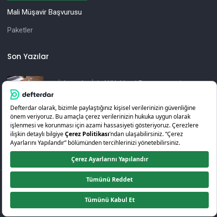
Mali Müşavir Başvurusu
Paketler
Son Yazılar
İşletmeler İçin Yıllık Vergi Beyannamesi
Hazırlama Rehberi
KOSGEB Girişimcilik Desteği Nedir? Nasıl Alınır?
© 2026
Defterdar
.