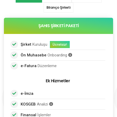
Bilanço Şirketi
ŞAHIS ŞIRKETI PAKETI
Şirket
Kuruluşu
Ücretsiz!
def
Ön Muhasebe
Onboarding
e-Fatura
Düzenleme
Ek Hizmetler
e-İmza
KOSGEB
Analizi
Finansal
İşlemler