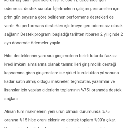
kurulmuş olan işletmelere ise 10.000 TL değerinde geri
ödemesiz destek sunulur. İşletmelerin çalışan personelleri için
prim gün sayısına göre belirlenen performans destekleri de
verilir. Bu performans destekleri işletmeye geri ödemesiz olarak
sağlanır. Destek programı başladığı tarihten itibaren 2 yıl içinde 2
ayrı dönemde ödemeler yapılır.
Hibe desteklerinin yanı sıra girişimcilerin belirli tutarda faizsiz
kredi imkânı almalarına olanak tanınır. İleri girişimcilik desteği
kapsamına giren girişimcilere ise şirket kurulduktan yıl sonuna
kadar satın almış olduğu makineler, teçhizatlar, yazılımlar ve
lisanslar için yapılan giderlerin toplamının %75’i oranında destek
sağlanır.
Alınan tüm makinelerin yerli ürün olması durumunda %75
oranına %15 hibe oranı eklenir ve destek toplam %90'a çıkar.