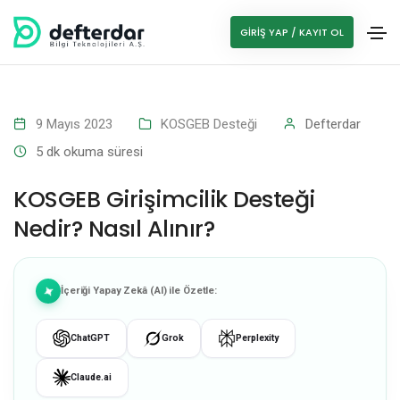
GIRIŞ YAP / KAYIT OL
9 Mayıs 2023
KOSGEB Desteği
Defterdar
5
dk okuma süresi
KOSGEB Girişimcilik Desteği
Nedir? Nasıl Alınır?
İçeriği Yapay Zekâ (AI) ile Özetle:
ChatGPT
Grok
Perplexity
Claude.ai