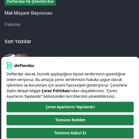
Defterdar İle Şirketini Kur
Mali Müşavir Başvurusu
Paketler
Son Yazılar
İşletmeler İçin Yıllık Vergi Beyannamesi
Hazırlama Rehberi
KOSGEB Girişimcilik Desteği Nedir? Nasıl Alınır?
© 2026
Defterdar
.