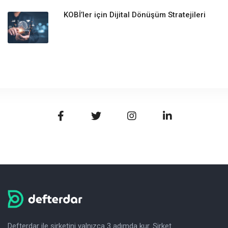
KOBİ’ler için Dijital Dönüşüm Stratejileri
Defterdar ile şirketini yalnızca 3 adımda kur. Şirket