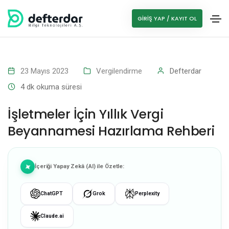
GIRIŞ YAP / KAYIT OL
23 Mayıs 2023
Vergilendirme
Defterdar
4
dk okuma süresi
İşletmeler İçin Yıllık Vergi
Beyannamesi Hazırlama Rehberi
İçeriği Yapay Zekâ (AI) ile Özetle:
ChatGPT
Grok
Perplexity
Claude.ai