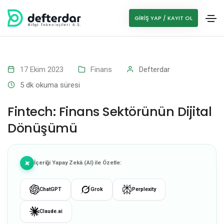
GIRIŞ YAP / KAYIT OL
17 Ekim 2023
Finans
Defterdar
5
dk okuma süresi
Fintech: Finans Sektörünün Dijital
Dönüşümü
İçeriği Yapay Zekâ (AI) ile Özetle:
ChatGPT
Grok
Perplexity
Claude.ai