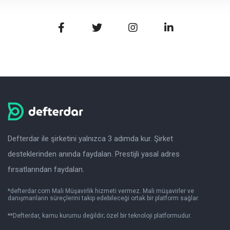
Defterdar ile şirketini yalnızca 3 adımda kur. Şirket
desteklerinden anında faydalan. Prestijli yasal adres
fırsatlarından faydalan.
*defterdar.com Mali Müşavirlik hizmeti vermez. Mali müşavirler ve
danışmanların süreçlerini takip edebileceği ortak bir platform sağlar.
**Defterdar, kamu kurumu değildir; özel bir teknoloji platformudur.