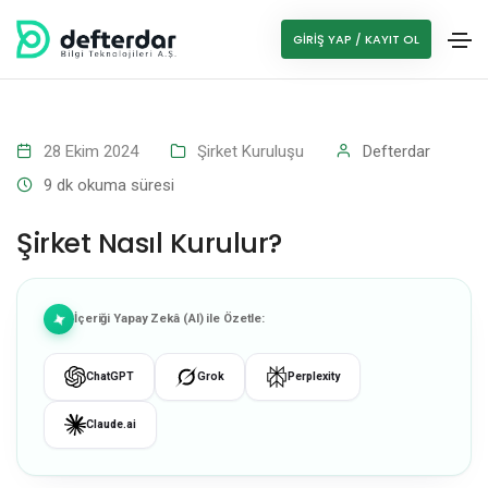
GIRIŞ YAP / KAYIT OL
28 Ekim 2024
Şirket Kuruluşu
Defterdar
9
dk okuma süresi
Şirket Nasıl Kurulur?
İçeriği Yapay Zekâ (AI) ile Özetle:
ChatGPT
Grok
Perplexity
Claude.ai