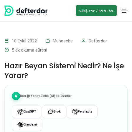
GIRIŞ YAP / KAYIT OL
10 Eylül 2022
Muhasebe
Defterdar
5
dk okuma süresi
Hazır Beyan Sistemi Nedir? Ne İşe
Yarar?
İçeriği Yapay Zekâ (AI) ile Özetle:
ChatGPT
Grok
Perplexity
Claude.ai