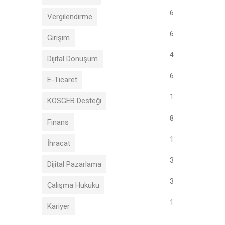
6
Vergilendirme
6
Girişim
4
Dijital Dönüşüm
6
E-Ticaret
1
KOSGEB Desteği
8
Finans
1
İhracat
3
Dijital Pazarlama
3
Çalışma Hukuku
1
Kariyer