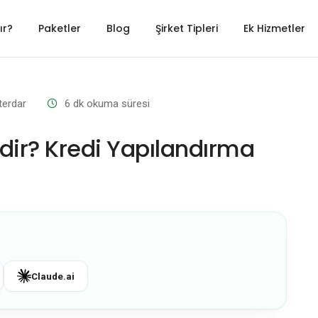
ır?
Paketler
Blog
Şirket Tipleri
Ek Hizmetler
terdar
6
dk okuma süresi
dir? Kredi Yapılandırma
Claude.ai