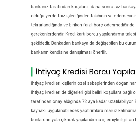
bankanız tarafından karşılanır, daha sonra siz bankay
olduğu yerde faiz işlediğinden takibinin ve ödemesinin
tekrarlandığında ve biriken faizli borç ödenmediğinde 
gerekenlerdendir. Kredi kartı borcu yapılandırma tal
şekildedir. Bankadan bankaya da değişebilen bu durum
bankanın kendisine danışılması önerilir.
İhtiyaç Kredisi Borcu Yapı
İhtiyaç kredileri kişilerin özel sebeplerinden doğan ha
İhtiyaç kredileri de diğerleri gibi belirli koşullara bağl
tarafından onay aldığında 72 aya kadar uzatılabiliyo
kaynaklı uygulanabilecek yaptırımlara maruz kalmama
bunlardan yola çıkarak yapılandırma işlemiyle ilgili ön bi