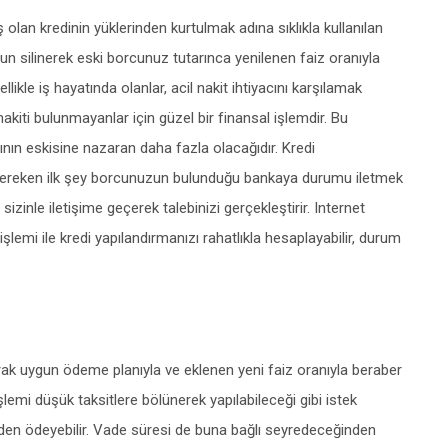
olan kredinin yüklerinden kurtulmak adına sıklıkla kullanılan
un silinerek eski borcunuz tutarınca yenilenen faiz oranıyla
likle iş hayatında olanlar, acil nakit ihtiyacını karşılamak
akiti bulunmayanlar için güzel bir finansal işlemdir. Bu
nın eskisine nazaran daha fazla olacağıdır. Kredi
gereken ilk şey borcunuzun bulunduğu bankaya durumu iletmek
zinle iletişime geçerek talebinizi gerçekleştirir. Internet
emi ile kredi yapılandırmanızı rahatlıkla hesaplayabilir, durum
arak uygun ödeme planıyla ve eklenen yeni faiz oranıyla beraber
emi düşük taksitlere bölünerek yapılabileceği gibi istek
den ödeyebilir. Vade süresi de buna bağlı seyredeceğinden