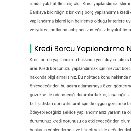
maddi yük hafifletilmiş olur. Kredi yapılandırma işlem
Bankaya bildirdiğiniz birikmiş borç yapılandırma kred
yapılandırma işlemi için belirlemiş olduğu kriterlere
ve iyi kredi notlarına sahipseniz isteğiniz büyük ihtima
Kredi Borcu Yapılandırma Na
Kredi borcu yapılandırma hakkında yeni duyum almış kişi
arar. Kredi borcunuzu yapılandırmak için mevcut bor
hakkında bilgi almalısınız. Bu noktada konu hakkında m
önleyeceğinden bu adımı atlamamaya özen göstermelisi
gözükse de ödenmediği durumlarda karşılaşacağınız y
tartışıldıktan sonra iki taraf için de uygun görülürse b
ödeyebileceğiniz şekilde yapılandırmanız yararınıza o
durumunuz kredi notunuzu da etkileyeceğinden olumsuz 
bankanın yönlendirmesi ve bilinçli şekilde değerlendir