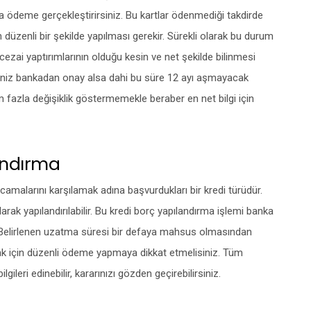
a ödeme gerçekleştirirsiniz. Bu kartlar ödenmediği takdirde
 düzenli bir şekilde yapılması gerekir. Sürekli olarak bu durum
cezai yaptırımlarının olduğu kesin ve net şekilde bilinmesi
ebiniz bankadan onay alsa dahi bu süre 12 ayı aşmayacak
 fazla değişiklik göstermemekle beraber en net bilgi için
landırma
rcamalarını karşılamak adına başvurdukları bir kredi türüdür.
ı olarak yapılandırılabilir. Bu kredi borç yapılandırma işlemi banka
r. Belirlenen uzatma süresi bir defaya mahsus olmasından
k için düzenli ödeme yapmaya dikkat etmelisiniz. Tüm
lgileri edinebilir, kararınızı gözden geçirebilirsiniz.