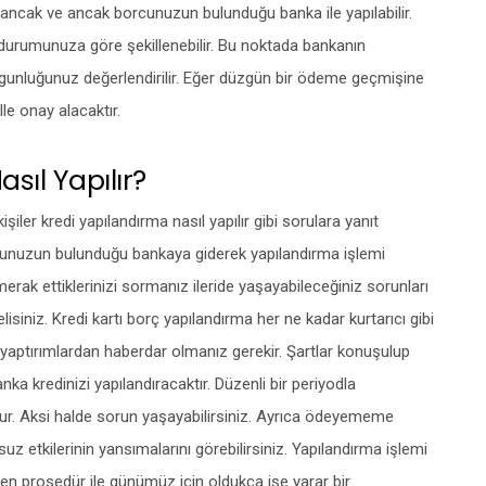
i ancak ve ancak borcunuzun bulunduğu banka ile yapılabilir.
i durumunuza göre şekillenebilir. Bu noktada bankanın
 uygunluğunuz değerlendirilir. Eğer düzgün bir ödeme geçmişine
lle onay alacaktır.
sıl Yapılır?
ler kredi yapılandırma nasıl yapılır gibi sorulara yanıt
cunuzun bulunduğu bankaya giderek yapılandırma işlemi
erak ettiklerinizi sormanız ileride yaşayabileceğiniz sorunları
niz. Kredi kartı borç yapılandırma her ne kadar kurtarıcı gibi
aptırımlardan haberdar olmanız gerekir. Şartlar konuşulup
anka kredinizi yapılandıracaktır. Düzenli bir periyodla
lur. Aksi halde sorun yaşayabilirsiniz. Ayrıca ödeyememe
etkilerinin yansımalarını görebilirsiniz. Yapılandırma işlemi
ilen prosedür ile günümüz için oldukça işe yarar bir