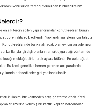
dırması konusunda tereddütlerinizden kurtulabilirsiniz.
Nelerdir?
e en sık tercih edilen yapılandırmalar konut kredileri bunun
bet göreni ihtiyaç kredileridir. Yapılandırma işlemi için talepte
ur. Konut kredilerinde banka alınacak olan ev için ön ödemeyi
i kartlarıyla içli dışlı olanların en sık uyguladığı yöntem de
ebileceği meblağ belirlenerek aylara bölünür. En çok rağbet
çıkar. Bu kredi genellikle hemen gereken acil paralarda
yukarıda bahsedilenler gibi yapılandırılabilir.
tları kullanımı hız kesmeden artış göstermektedir. Kredi
apmaları üzerine verilmiş bir karttır. Yapılan harcamalar