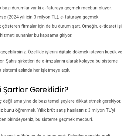
ak bazı durumlar var ki e-faturaya geçmek mecburi oluyor.
çerse (2024 yılı için 3 milyon TL), e-faturaya geçmek
t gösteren firmalar için de bu durum şart. Örneğin, e-ticaret işi
 hizmeti sunanlar bu kapsama giriyor.
eçebilirsiniz. Özellikle işlerini dijitale dökmek isteyen küçük ve
yor. Şahıs şirketleri de e-imzalarını alarak kolayca bu sisteme
ura sistemi aslında her işletmeye açık.
Şartlar Gereklidir?
 değil ama yine de bazı temel şeylere dikkat etmek gerekiyor.
z bunu öğrenmek. Yıllık brüt satış hasılatınız 3 milyon TL’yi
rden birindeyseniz, bu sisteme geçmek mecburi.