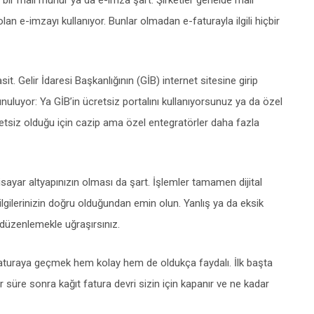
 bir mali mühür ya da e-imza şart. Şirketler genelde mali
lan e-imzayı kullanıyor. Bunlar olmadan e-faturayla ilgili hiçbir
t. Gelir İdaresi Başkanlığının (GİB) internet sitesine girip
luyor: Ya GİB’in ücretsiz portalını kullanıyorsunuz ya da özel
cretsiz olduğu için cazip ama özel entegratörler daha fazla
gisayar altyapınızın olması da şart. İşlemler tamamen dijital
ilgilerinizin doğru olduğundan emin olun. Yanlış ya da eksik
n düzenlemekle uğraşırsınız.
-faturaya geçmek hem kolay hem de oldukça faydalı. İlk başta
ir süre sonra kağıt fatura devri sizin için kapanır ve ne kadar