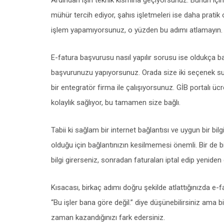
Ardından işin teknik kısmına geçiyorsunuz. Bunun için
mühür tercih ediyor, şahıs işletmeleri ise daha pratik o
işlem yapamıyorsunuz, o yüzden bu adımı atlamayın.
E-fatura başvurusu nasıl yapılır sorusu ise oldukça basi
başvurunuzu yapıyorsunuz. Orada size iki seçenek sunu
bir entegratör firma ile çalışıyorsunuz. GİB portalı ü
kolaylık sağlıyor, bu tamamen size bağlı.
Tabii ki sağlam bir internet bağlantısı ve uygun bir bil
olduğu için bağlantınızın kesilmemesi önemli. Bir de b
bilgi girerseniz, sonradan faturaları iptal edip yenide
Kısacası, birkaç adımı doğru şekilde atlattığınızda e
“Bu işler bana göre değil.” diye düşünebilirsiniz ama b
zaman kazandığınızı fark edersiniz.