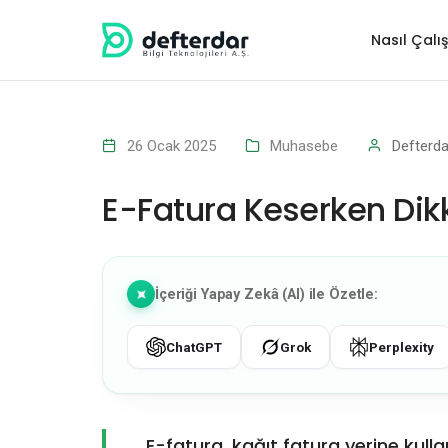
Nasıl Çalış
26 Ocak 2025
Muhasebe
Defterda
E-Fatura Keserken Dik
İçeriği Yapay Zekâ (AI) ile Özetle:
ChatGPT
Grok
Perplexity
E-fatura, kağıt fatura yerine kullanı