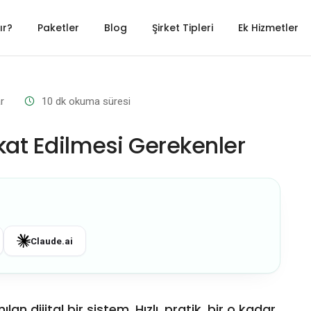
ır?
Paketler
Blog
Şirket Tipleri
Ek Hizmetler
r
10
dk okuma süresi
kat Edilmesi Gerekenler
Claude.ai
lan dijital bir sistem. Hızlı, pratik, bir o kadar