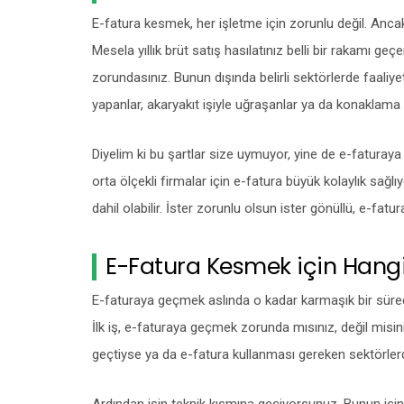
E-fatura kesmek, her işletme için zorunlu değil. Anc
Mesela yıllık brüt satış hasılatınız belli bir rakamı ge
zorundasınız. Bunun dışında belirli sektörlerde faaliye
yapanlar, akaryakıt işiyle uğraşanlar ya da konaklama
Diyelim ki bu şartlar size uymuyor, yine de e-faturaya g
orta ölçekli firmalar için e-fatura büyük kolaylık sağlı
dahil olabilir. İster zorunlu olsun ister gönüllü, e-fat
E-Fatura Kesmek için Hangi 
E-faturaya geçmek aslında o kadar karmaşık bir süreç
İlk iş, e-faturaya geçmek zorunda mısınız, değil misini
geçtiyse ya da e-fatura kullanması gereken sektörle