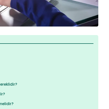
reklidir?
ir?
melidir?