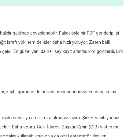
 halidir şeklinde cevaplanabilir. Fakat öyle bir PDF gönderip işi
ıt israfı yok hem de işler daha hızlı yürüyor. Zaten belli
 geldi. En güzel yanı da her şey kayıt altında; kim gönderdi, kim
armaşık gibi görünse de aslında düşündüğünüzden daha kolay.
bir mali mühür ya da e-imza almanız lazım. Şirket sahibiyseniz
ektir. Daha sonra, Gelir İdaresi Başkanlığının (GİB) sistemine
rtalını kullanabilirsiniz ya da özel entegratör denilen