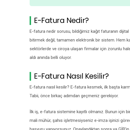
E-Fatura Nedir?
E-fatura nedir sorusu, bildiğimiz kağıt faturanın dijital
bitirmek değil, tamamen elektronik bir sistem. Hem kağ
sektörlerde ve ciroya ulaşan firmalar için zorunlu hale
aldı anında belli oluyor.
E-Fatura Nasıl Kesilir?
E-fatura nasıl kesilir? E-fatura kesmek, ilk başta k
Tabii, önce birkaç adımdan geçmeniz gerekiyor.
İlk iş, e-fatura sistemine kayıtlı olmanız. Bunun için 
mali mühür, şahıs işletmesiyseniz e-imza işinizi görec
başvuru yapıyorsunuz. Onaylandıktan sonra ya GİB’in po