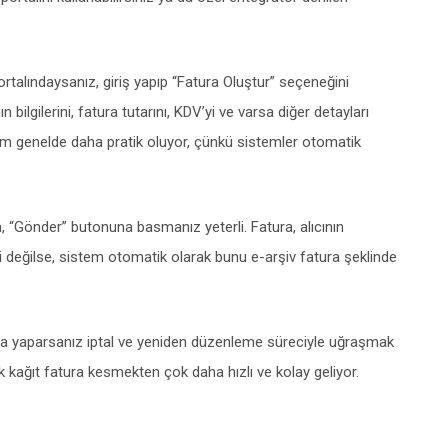
ortalındaysanız, giriş yapıp “Fatura Oluştur” seçeneğini
 bilgilerini, fatura tutarını, KDV’yi ve varsa diğer detayları
em genelde daha pratik oluyor, çünkü sistemler otomatik
a, “Gönder” butonuna basmanız yeterli. Fatura, alıcının
i değilse, sistem otomatik olarak bunu e-arşiv fatura şeklinde
hata yaparsanız iptal ve yeniden düzenleme süreciyle uğraşmak
ek kağıt fatura kesmekten çok daha hızlı ve kolay geliyor.