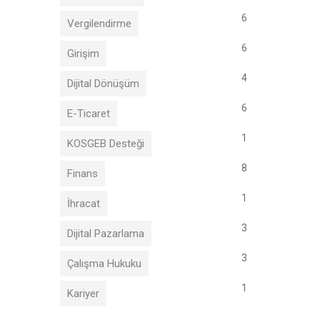
6
Vergilendirme
6
Girişim
4
Dijital Dönüşüm
6
E-Ticaret
1
KOSGEB Desteği
8
Finans
1
İhracat
3
Dijital Pazarlama
3
Çalışma Hukuku
1
Kariyer