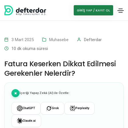
GIRIŞ YAP / KAYIT OL
3 Mart 2025
Muhasebe
Defterdar
10
dk okuma süresi
Fatura Keserken Dikkat Edilmesi
Gerekenler Nelerdir?
İçeriği Yapay Zekâ (AI) ile Özetle:
ChatGPT
Grok
Perplexity
Claude.ai