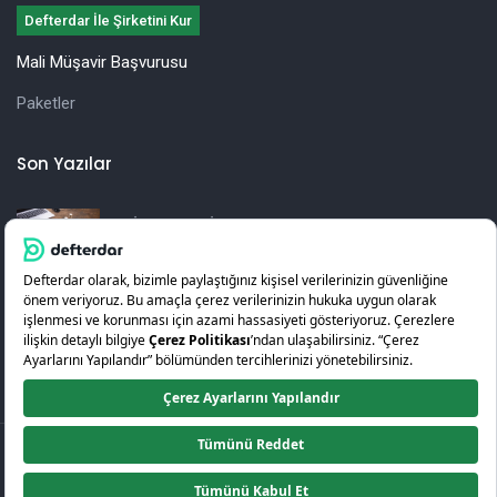
Defterdar İle Şirketini Kur
Mali Müşavir Başvurusu
Paketler
Son Yazılar
İşletmeler İçin Yıllık Vergi Beyannamesi
Hazırlama Rehberi
KOSGEB Girişimcilik Desteği Nedir? Nasıl Alınır?
© 2026
Defterdar
.