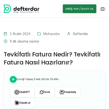
GIRIŞ YAP / KAYIT OL
2 Aralık 2024
Muhasebe
Defterdar
9
dk okuma süresi
Tevkifatlı Fatura Nedir? Tevkifatlı
Fatura Nasıl Hazırlanır?
İçeriği Yapay Zekâ (AI) ile Özetle:
ChatGPT
Grok
Perplexity
Claude.ai