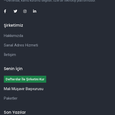
**Defterdar, kamu kurumu değildir; özel bir teknoloji platformudur.
Şirketimiz
Hakkımızda
Sanal Adres Hizmeti
İletişim
Senin İçin
Defterdar İle Şirketini Kur
Mali Müşavir Başvurusu
Paketler
Son Yazılar