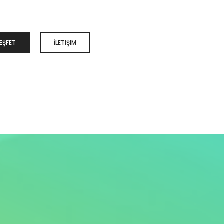
EŞFET
İLETIŞIM