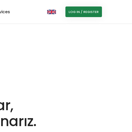
vices
LOG IN / REGISTER
r,
narız.