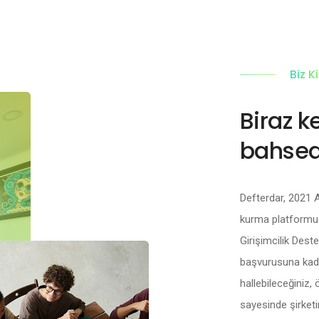
Biz K
Biraz 
bahsed
Defterdar, 2021 A
kurma platform
Girişimcilik Deste
başvurusuna kada
hallebileceğiniz,
sayesinde şirketi